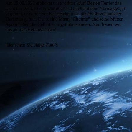
Am 28.08.2022 erblickte unser dritter Wurf Boston Terrier das
Licht der Welt. Leider war uns das Glück auf eine Normalgeburt
vergönnt, er wurde per Kaiserschnitt ca. um 15:30 von unserer
Tierärztin geholt. Der kleine Mann "Chesmu" und seine Mutter
Aponi haben die Geburt sehr gut überstanden. Nun freuen wir
uns auf das Heranwachsen.
Hier sehen Sie einige Foto´s